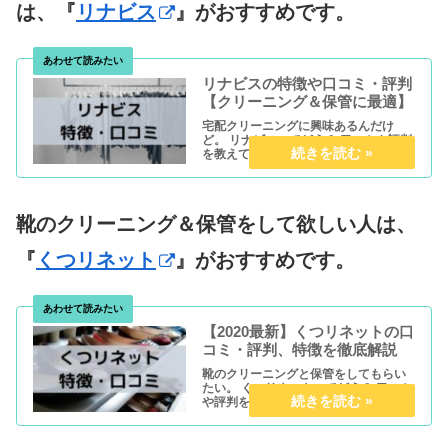
は、『
リナビス
』がおすすめです。
リナビスの特徴や口コミ・評判
【クリーニング＆保管に最適】
宅配クリーニングに興味あるんだけ
ど。 リナビスってどう？ 口コミや評判
を教えて欲しい。 こんな疑問にお答え
します。 本記事では、保管＆クリーニ
ングのサービスを提供している『リナ
ビス』の特徴、口コミ・評判について
わかりやすく解説しています。 ...
靴のクリーニング＆保管をして欲しい人は、
『
くつリネット
』がおすすめです。
【2020最新】くつリネットの口
コミ・評判、特徴を徹底解説
靴のクリーニングと保管をしてもらい
たい。 くつリネットってどう？ 口コミ
や評判を知りたい。 こんな疑問にお答
えします。 本記事では、『くつリネッ
トの特徴・口コミ・評判』について分
かりやすく解説しています。 ぜひご覧