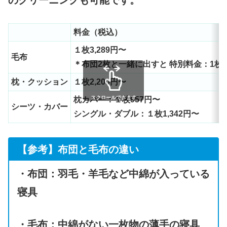
料金（税込）
１枚3,289円〜
毛布
＊布団2枚と一緒に出すと 特別料金：1枚1,
枕・クッション
１枚2,200円〜
スクロールできます
枕カバー：１枚957円〜
シーツ・カバー
シングル・ダブル：１枚1,342円〜
【参考】布団と毛布の違い
・布団：羽毛・羊毛など中綿が入っている
寝具
・毛布：中綿がない一枚物の薄手の寝具