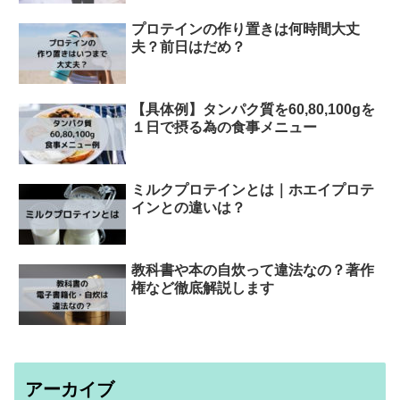
プロテインの作り置きは何時間大丈
夫？前日はだめ？
【具体例】タンパク質を60,80,100gを
１日で摂る為の食事メニュー
ミルクプロテインとは｜ホエイプロテ
インとの違いは？
教科書や本の自炊って違法なの？著作
権など徹底解説します
アーカイブ