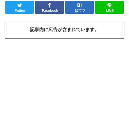
Twitter
Facebook
はてブ
LINE
記事内に広告が含まれています。