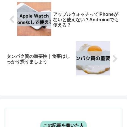
アップルウォッチってiPhoneが
ないと使えない？Androindでも
使える？
タンパク質の重要性｜食事はし
っかり摂りましょう
この記事を書いた人