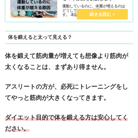
運動しているのに、体重が増えるのは
どうして？ こんな疑問にお答えしま
す。 本記事の内容 ・運動しているのに
体重が増える原因を解説 このような内
容について解説します。 ぜひご覧くだ
さい。 運動しているのに体重が増える
原因を解説 運動しているの...
体を鍛えると太って見える？
体を鍛えて筋肉量が増えても想像より筋肉が
太くなることは、まずあり得ません。
アスリートの方が、必死にトレーニングをし
てやっと筋肉が大きくなってきます。
ダイエット目的で体を鍛える方は安心してく
ださい。