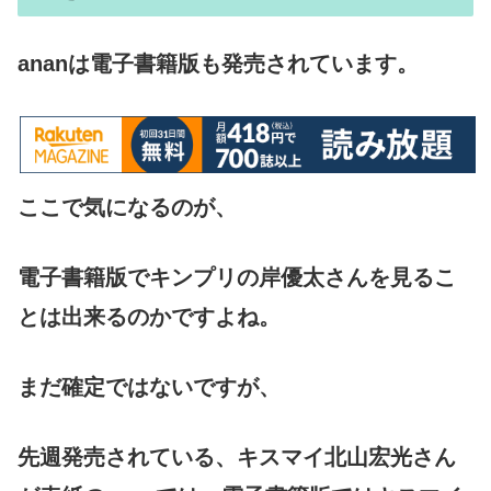
ananは電子書籍版も発売されています。
ここで気になるのが、
電子書籍版でキンプリの岸優太さんを見るこ
とは出来るのかですよね。
まだ確定ではないですが、
先週発売されている、キスマイ北山宏光さん