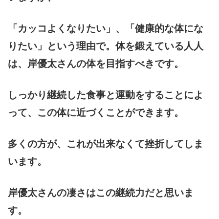
「カッコよくなりたい」、「健康的な体にな
りたい」という理由で。体を鍛えている人人
は、岸優太さんの体を目指すべきです。
しっかり継続した食事と運動をすることによ
って、この体に近づくことができます。
多くの方が、これが出来なくて挫折してしま
います。
岸優太さんの凄さはこの継続力だと思いま
す。