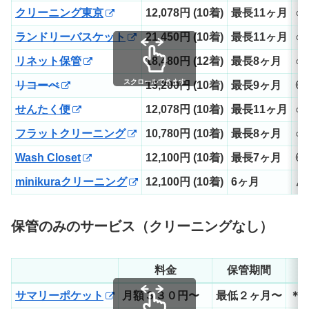
クリーニング東京
12,078円 (10着)
最長11ヶ月
○
ランドリーバスケット
21,450円 (10着)
最長11ヶ月
○
リネット保管
18,480円 (12着)
最長8ヶ月
○
スクロールできます
リコーべ
13,200円 (10着)
最長9ヶ月
◎
せんたく便
12,078円 (10着)
最長11ヶ月
○
フラットクリーニング
10,780円 (10着)
最長8ヶ月
○
Wash Closet
12,100円 (10着)
最長7ヶ月
◎
minikuraクリーニング
12,100円 (10着)
6ヶ月
△
保管のみのサービス（クリーニングなし）
料金
保管期間
サマリーポケット
月額３３０円〜
最低２ヶ月〜
＊