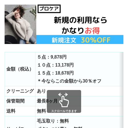
５点：9,878円
１０点：13,178円
金額（税込）
１５点：18,678円
＊今ならこの金額から30％オフ
クリーニング
あ
保管期間
最長8ヶ月
送料
無料
スクロールできます
毛玉取り：無料