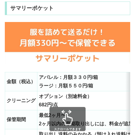
いてわかりやすく解説し...
サマリーポケット
アパレル：月額３３０円/箱
金額（税込）
ラージ：月額５５０円/箱
オプション（別途料金）
クリーニング
682円/点
最低2ヶ月〜
保管期間
2ヶ月以内の早期取り出しには、料金が追加
スクロールできます
取り出し送料のみかかる（預け入れ送料は