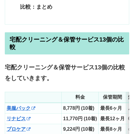
比較：まとめ
宅配クリーニング＆保管サービス13個の比
較
宅配クリーニング＆保管サービス13個の比較
をしていきます。
料金
保管期間
無
美服パック
8,778円 (10着)
最長6ヶ月
△
リナビス
11,770円 (10着)
最長12ヶ月
◎
プロケア
9,224円 (10着)
最長8ヶ月
○