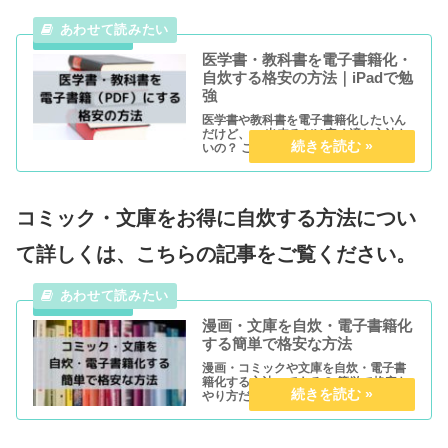
医学書・教科書を電子書籍化・
自炊する格安の方法｜iPadで勉
強
医学書や教科書を電子書籍化したいん
だけど、、 出来るだけ安く済む方法な
いの？ こんな疑問にお答えします。 こ
の記事では、『医学書・教科書の電子
書籍（PDF化）・自炊する最安の方
法』を分かりやすく解説しています。
この記事は 『いちいち裁断機...
コミック・文庫をお得に自炊する方法につい
て詳しくは、こちらの記事をご覧ください。
漫画・文庫を自炊・電子書籍化
する簡単で格安な方法
漫画・コミックや文庫を自炊・電子書
籍化する方法ってある？ 簡単で格安な
やり方だと嬉しい！ こんな疑問にお答
えします。 本記事を読むべき人 コミッ
クや文庫を簡単で格安に自炊・電子書
籍化したい人向け 医学書や教科書など