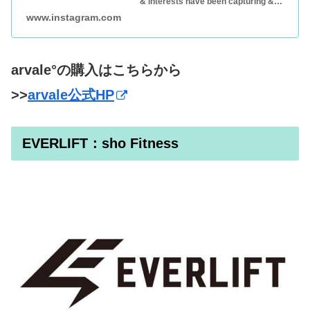
& interests have been capturing &
sharing around the world.
www.instagram.com
arvale°の購入はこちらから
>>
arvale公式HP
EVERLIFT：sho Fitness